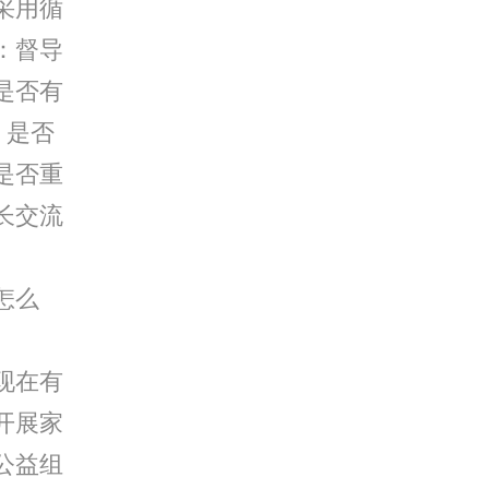
采用循
：督导
是否有
：是否
是否重
长交流
怎么
现在有
开展家
公益组