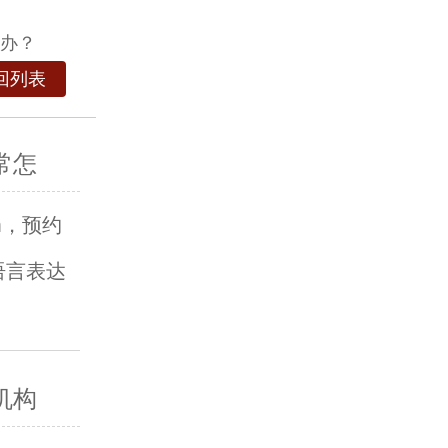
么办？
回列表
常怎
om，预约
语言表达
机构