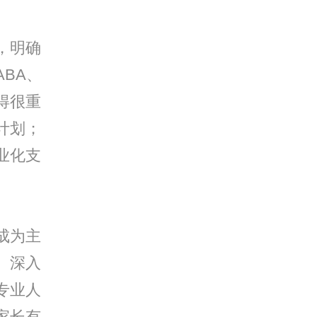
，明确
BA、
得很重
计划；
业化支
成为主
、深入
专业人
家长有