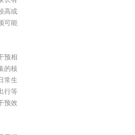
较高或
预可能
干预相
集的核
日常生
出行等
干预效