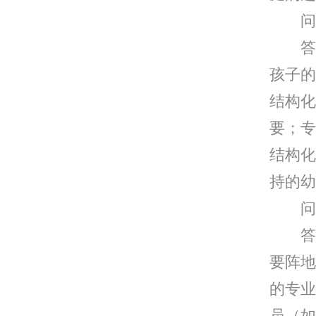
问：
答：
孩子的
结构化
要；专
结构化
持的幼
问：
答：
要阵地
的专业
员（如