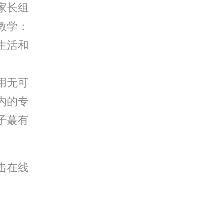
家长组
教学：
生活和
用无可
内的专
子蕞有
击在线