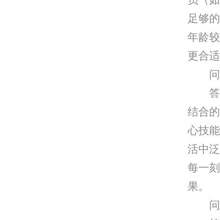
足够的
年龄较
更合适
问：
答：
结合的
心技能
活中泛
每一刻
果。
问：