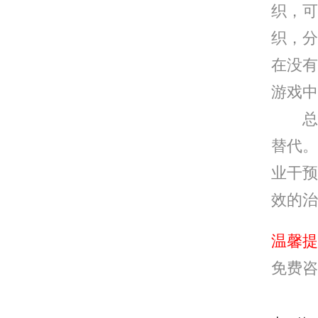
织，可
织，分
在没有
游戏中
总结
替代。
业干预
效的治
温馨提
免费咨