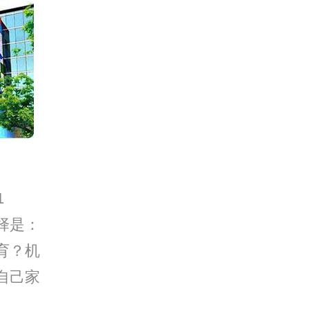
1
择是：
育？机
自己家