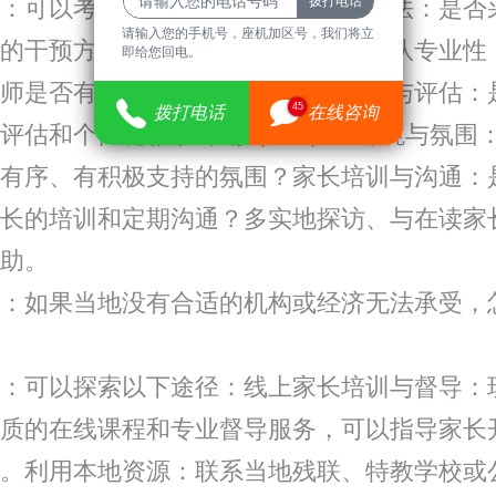
可以考察以下几个方面：理念与方法：是否
请输入您的手机号，座机加区号，我们将立
的干预方法？是否尊重孩子个性？团队专业性
即给您回电。
师是否有相关资质和持续培训？课程与评估：
45
拨打电话
在线咨询
评估和个性化教学计划（IEP）？环境与氛围
有序、有积极支持的氛围？家长培训与沟通：
长的培训和定期沟通？多实地探访、与在读家
助。
如果当地没有合适的机构或经济无法承受，
可以探索以下途径：线上家长培训与督导：
质的在线课程和专业督导服务，可以指导家长
。利用本地资源：联系当地残联、特教学校或