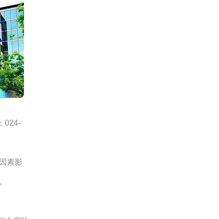
024-
因素影
。