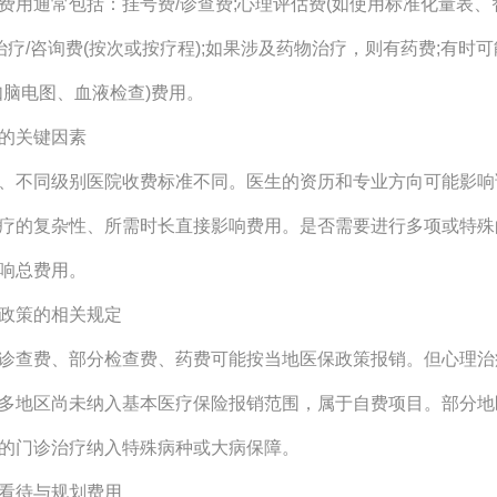
费用通常包括：挂号费/诊查费;心理评估费(如使用标准化量表、
理治疗/咨询费(按次或按疗程);如果涉及药物治疗，则有药费;有时
如脑电图、血液检查)费用。
的关键因素
、不同级别医院收费标准不同。医生的资历和专业方向可能影响
疗的复杂性、所需时长直接影响费用。是否需要进行多项或特殊
响总费用。
政策的相关规定
诊查费、部分检查费、药费可能按当地医保政策报销。但心理治
多地区尚未纳入基本医疗保险报销范围，属于自费项目。部分地
的门诊治疗纳入特殊病种或大病保障。
看待与规划费用