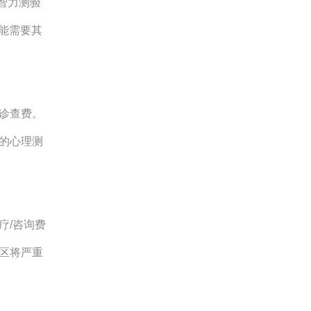
智力测验
可能需要其
诊查费。
的心理测
疗/咨询费
区将严重