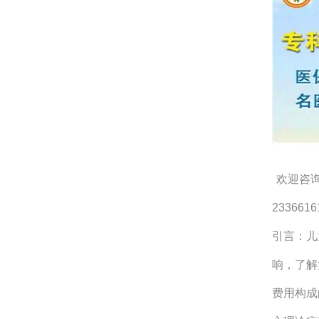
欢迎咨询沈
2336616
引言：儿
响，了解
费用构成