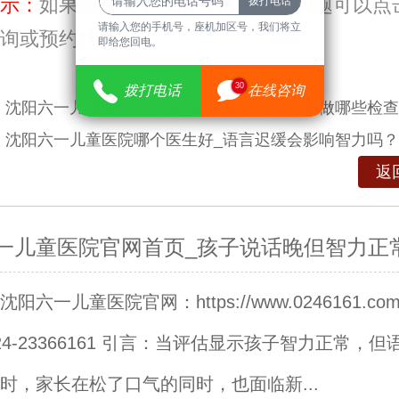
示：
如果您有关于
疾病资讯
等方面问题可以点
请输入您的手机号，座机加区号，我们将立
询或预约挂号。
即给您回电。
30
拨打电话
在线咨询
：
沈阳六一儿童医院怎么去_语言发育迟缓需要做哪些检查
：
沈阳六一儿童医院哪个医生好_语言迟缓会影响智力吗？
返
一儿童医院官网首页_孩子说话晚但智力正
阳六一儿童医院官网：https://www.0246161.c
24-23366161 引言：当评估显示孩子智力正常，但
时，家长在松了口气的同时，也面临新...