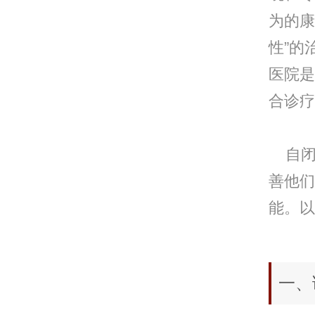
为的康
性”的
医院是
合诊疗
自闭
善他们
能。以
一、