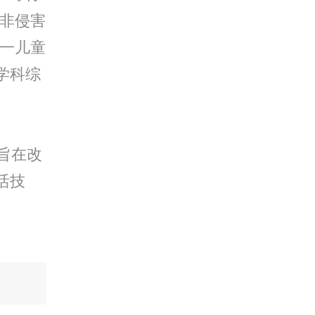
、非侵害
六一儿童
学科综
旨在改
活技