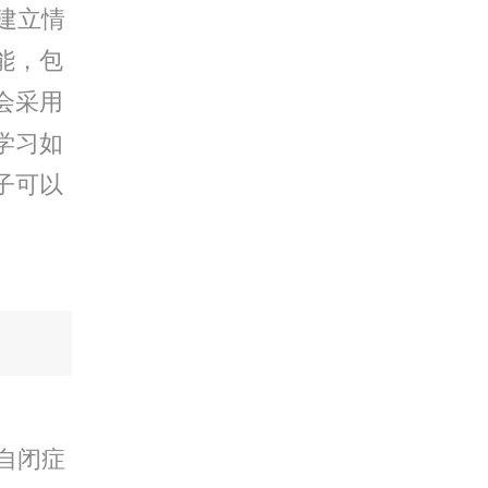
建立情
能，包
会采用
学习如
子可以
自闭症