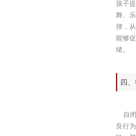
孩子提
舞、乐
律，从
能够促
绪。
四、
自闭
良行为