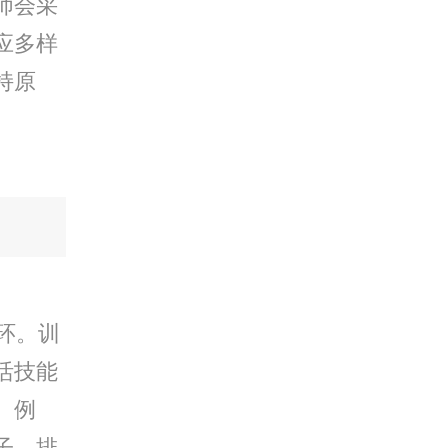
师会采
应多样
持原
环。训
活技能
。例
子、排