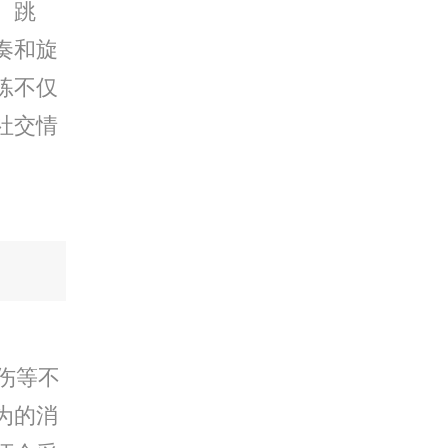
、跳
奏和旋
练不仅
社交情
伤等不
为的消