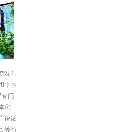
”沈阳
和平区
家专门
体化、
子说话
己等行