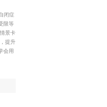
自闭症
受限等
、情景卡
陷，提升
学会用
。