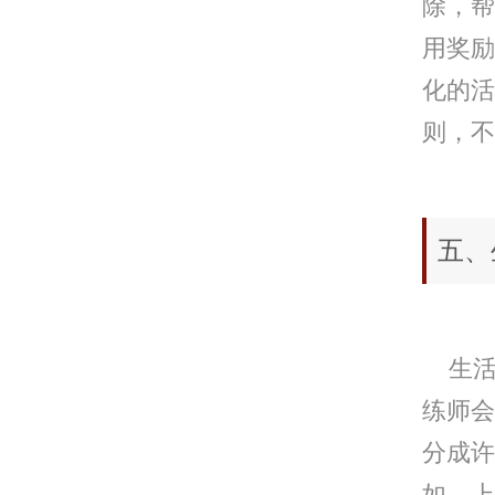
除，帮
用奖励
化的活
则，不
五、
生活
练师会
分成许
如，上