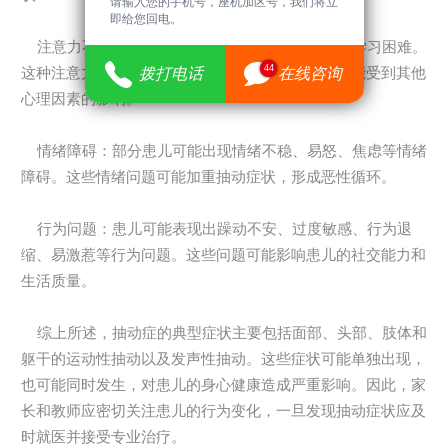
请输入您的手机号，座机加区号，我们将立
即给您回电。
注意力不集中：患儿可能难以集中注意力，导致学习困难。
44
这种注意力不集中可能与抽动症状本身有关，也可能受到其他
拨打电话
在线咨询
心理因素的影响。
情绪障碍：部分患儿可能出现情绪不稳、易怒、焦虑等情绪
障碍。这些情绪问题可能加重抽动症状，形成恶性循环。
行为问题：患儿可能表现出躁动不安、过度敏感、行为退
缩、易激惹等行为问题。这些问题可能影响患儿的社交能力和
生活质量。
综上所述，抽动症的典型症状主要包括面部、头部、肢体和
躯干的运动性抽动以及发声性抽动。这些症状可能单独出现，
也可能同时发生，对患儿的身心健康造成严重影响。因此，家
长和教师应密切关注患儿的行为变化，一旦发现抽动症状应及
时就医并接受专业治疗。