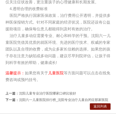
仅关注症状改善，更注重孩子的心理健康和长期发展。
4.透明合理的收费标准
医院严格执行国家医保政策，治疗费用公开透明，并提供多
种医保报销方式。针对不同家庭的经济状况，医院还设有公益
援助项目，确保每位患儿都能得到及时有效的治疗。
治疗儿童多动症需要专业、耐心和科学的干预。沈阳六一儿
童医院凭借其优质的就医环境、先进的医疗技术、权威的专家
团队以及合理的收费，成为众多家长信赖的选择。如果您的孩
子存在注意力缺陷或多动问题，建议尽早到院评估，让孩子得
在线咨询客服
在线咨询客服
到科学有效的帮助，健康成长!
节约你的时间
节约你的时间
温馨提示：
如果您有关于
儿童医院
等方面问题可以点击在线免
费咨询或预约挂号。
请输入您的手机号，座机加区号，我们将立
请输入您的手机号，座机加区号，我们将立
即给您回电。
即给您回电。
上一篇：
沈阳儿童专业治疗医院哪家口碑比较好
下一篇：
沈阳六一儿童医院排行榜_沈阳专业治疗儿童自闭症那家医院
6
拨打电话
拨打电话
在线咨询
在线咨询
好？
返回列表