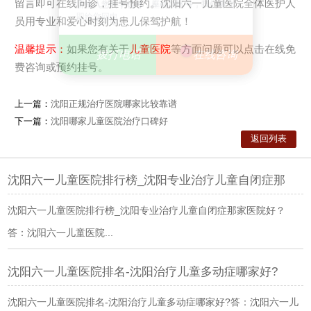
留言即可在线问诊，挂号预约。沈阳六一儿童医院全体医护人
请输入您的手机号，座机加区号，我们将立
请输入您的手机号，座机加区号，我们将立
即给您回电。
员用专业和爱心时刻为患儿保驾护航！
即给您回电。
温馨提示：
如果您有关于
儿童医院
等方面问题可以点击在线免
26
拨打电话
拨打电话
在线咨询
在线咨询
费咨询或预约挂号。
上一篇：
沈阳正规治疗医院哪家比较靠谱
下一篇：
沈阳哪家儿童医院治疗口碑好
返回列表
沈阳六一儿童医院排行榜_沈阳专业治疗儿童自闭症那
沈阳六一儿童医院排行榜_沈阳专业治疗儿童自闭症那家医院好？
答：沈阳六一儿童医院...
沈阳六一儿童医院排名-沈阳治疗儿童多动症哪家好?
沈阳六一儿童医院排名-沈阳治疗儿童多动症哪家好?答：沈阳六一儿