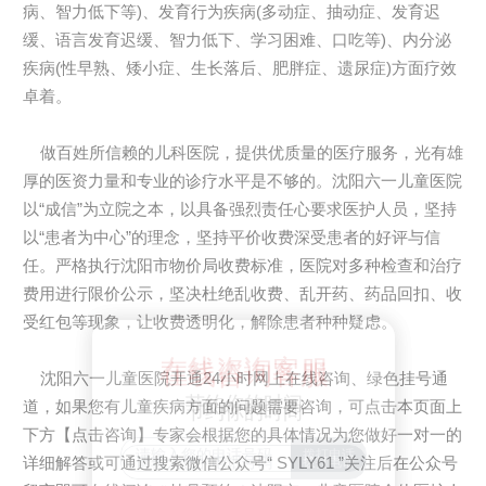
病、智力低下等)、发育行为疾病(多动症、抽动症、发育迟
缓、语言发育迟缓、智力低下、学习困难、口吃等)、内分泌
疾病(性早熟、矮小症、生长落后、肥胖症、遗尿症)方面疗效
卓着。
做百姓所信赖的儿科医院，提供优质量的医疗服务，光有雄
厚的医资力量和专业的诊疗水平是不够的。沈阳六一儿童医院
以“成信”为立院之本，以具备强烈责任心要求医护人员，坚持
以“患者为中心”的理念，坚持平价收费深受患者的好评与信
任。严格执行沈阳市物价局收费标准，医院对多种检查和治疗
费用进行限价公示，坚决杜绝乱收费、乱开药、药品回扣、收
受红包等现象，让收费透明化，解除患者种种疑虑。
在线咨询客服
在线咨询客服
沈阳六一儿童医院开通24小时网上在线咨询、绿色挂号通
节约你的时间
道，如果您有儿童疾病方面的问题需要咨询，可点击本页面上
节约你的时间
下方【点击咨询】专家会根据您的具体情况为您做好一对一的
详细解答或可通过搜索微信公众号“ SYLY61 ”关注后在公众号