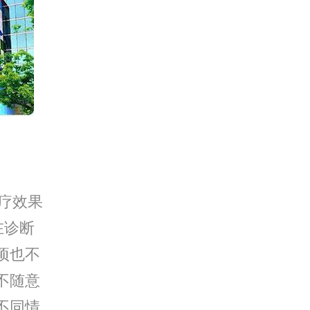
疗效果
在诊断
项也不
不随意
不同情