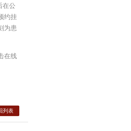
后在公
预约挂
刻为患
击在线
回列表