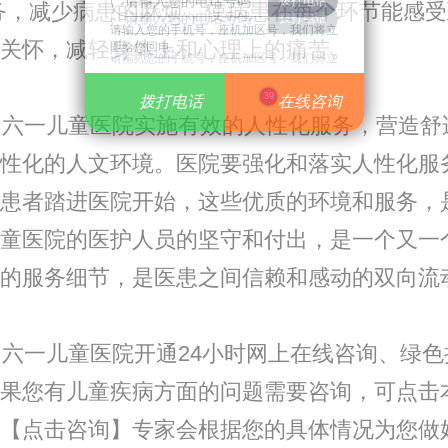
务，减少病患的麻烦，使病患在每个环节能感
请输入您的手机号，座机加区号，我们将立
关怀，减轻身体上和心理上的痛苦。
即给您回电。
请输入您的手机号，座机加区号，我们将立
即给您回电。
39
拨打电话
拨打电话
在线咨询
在线咨询
六一儿童医院实施有效的人性化服务，营造舒
性化的人文环境。医院要强化和落实人性化服
患者踏进医院开始，这些优质的环境和服务，
童医院的医护人员的坚守和付出，是一个又一
的服务细节，是医患之间信赖和感动的双向流
六一儿童医院开通24小时网上在线咨询、绿色
果您有儿童疾病方面的问题需要咨询，可点击
【点击咨询】专家会根据您的具体情况为您做