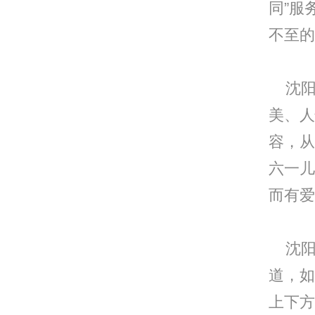
同”服
不至的
沈阳
美、人
容，从
六一儿
而有爱
沈阳
道，如
上下方