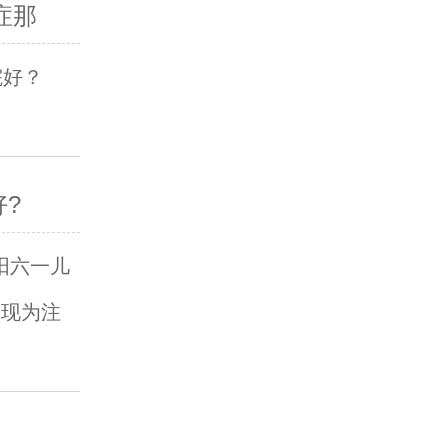
症那
院好？
?
阳六一儿
表现为注