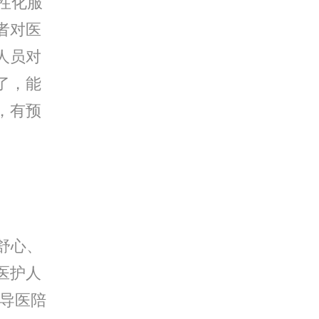
性化服
者对医
人员对
了，能
，有预
。
舒心、
医护人
“导医陪