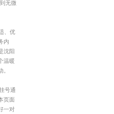
受到无微
适、优
务内
是沈阳
个温暖
动。
挂号通
本页面
好一对