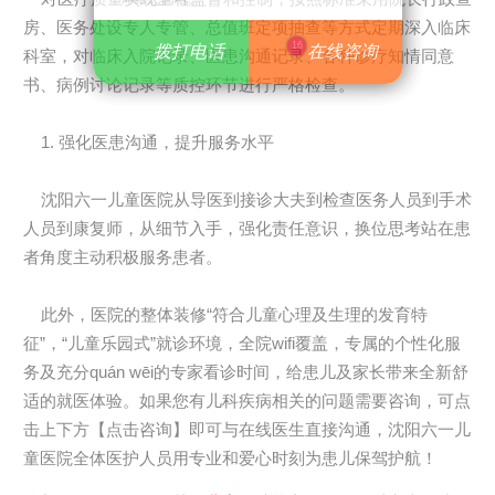
房、医务处设专人专管、总值班定项抽查等方式定期深入临床
16
拨打电话
拨打电话
在线咨询
在线咨询
科室，对临床入院记录、医患沟通记录、各种诊疗知情同意
书、病例讨论记录等质控环节进行严格检查。
1. 强化医患沟通，提升服务水平
沈阳六一儿童医院从导医到接诊大夫到检查医务人员到手术
人员到康复师，从细节入手，强化责任意识，换位思考站在患
者角度主动积极服务患者。
此外，医院的整体装修“符合儿童心理及生理的发育特
征”，“儿童乐园式”就诊环境，全院wifi覆盖，专属的个性化服
务及充分quán wēi的专家看诊时间，给患儿及家长带来全新舒
适的就医体验。如果您有儿科疾病相关的问题需要咨询，可点
击上下方【点击咨询】即可与在线医生直接沟通，沈阳六一儿
童医院全体医护人员用专业和爱心时刻为患儿保驾护航！