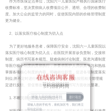
作为市医保定点单位，沈阳六一儿童医院严格执行国家医疗
收费标准，坚决贯彻病人收费项目公开、透明、合理的收费制
度。加大公众的监管力的同时，促使医院内部的价格管理制度
更为健全。
2、以落实医疗核心制度为切入点
为了更好地服务患者，保障医疗安全，沈阳六一儿童医院以
落实医疗核心制度为切入点，在医院开展首诊负责制，交接班
制度、病历书写基本规范、疑难病例讨论制度、医患沟通制度
等医疗核心制度的贯彻执行，并要求医护人员认真学习和熟练
掌握各项核心制度的内容，明确岗位职责，促进各项制度落实
在线咨询客服
在线咨询客服
到位;并不定时进行检查，对存在问题，严格按照相关管理规
节约你的时间
定进行反馈、督促整改，其中规范病例书写方面收效显著。
节约你的时间
1. 不断完善医疗质量监督机制
请输入您的手机号，座机加区号，我们将立
请输入您的手机号，座机加区号，我们将立
即给您回电。
对医疗质量实现全程监督和控制，按照标准采用院长行政查
即给您回电。