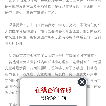
家庭早期发现方法：在家庭环境中，家长应掌握一些基本的
语言障碍发现方法及干预策略，确保能够早发现、早诊断、早
治疗，促进儿童语言潜能的开发。
温馨提示：以上内容仅供参考、学习、交流，不代替任何个
人的医学诊断和治疗，如有需要请咨询专业医生。部分内容素
材来源于网络，版权属原作所有，若有侵权请联系我们，我们
将及时处理。
沈阳语言发育迟缓孩子去医院挂号时可以考虑以下科室：
首选科室为儿童神经内科或儿童心理科。这些科室专门处理
儿童神经发育、行为问题和心理障碍，对于多动症、抽动症、
智力低下、遗尿症、儿童癫痫、脑发育不良、注意力不集中、
学习困难、自闭症、精神发育迟滞等疾病的诊断和治疗具有丰
富的经验和专业知识。特别是儿童神经内科，它更侧重于神经
在线咨询客服
系统的发育和疾病，如癫痫、脑发育不良等。
节约你的时间
于某些特定问题，也可以考虑其他相关科室