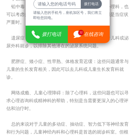
铅中毒：如果怀疑孩子铅中毒，除了神经内科或心理科，也
请输入您的手机号，座机加区号，我们将立
可以考虑去儿科或急诊科进行初步处理和检查，特别是当症状
即给您回电。
严重时。
32
拨打电话
在线咨询
遗尿症：除了神经内科或心理科，遗尿症也可以去儿科或泌
尿外科就诊，以排除其他潜在的泌尿系统问题。
肥胖症、矮小症、性早熟、体格发育迟缓：这些问题通常与
儿童的生长发育相关，因此可以去儿科或儿童生长发育科就
诊。
网络成瘾、儿童心理障碍：除了心理科，这些问题也可以寻
求心理咨询科或精神科的帮助，特别是当需要更深入的心理评
估和治疗时。
总的来说对于儿童的多动症、抽动症、智力低下等神经发育
和行为问题，儿童神经内科和心理科是首选的就诊科室。但根