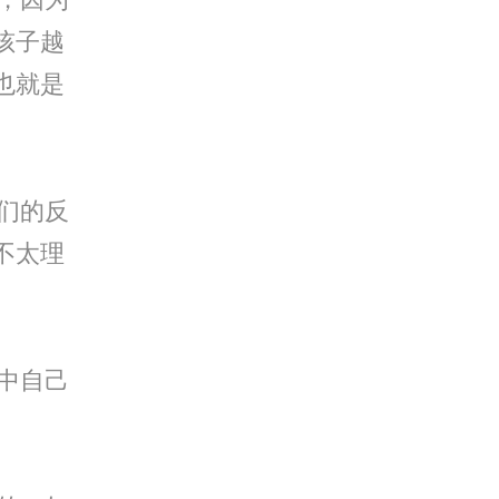
孩子越
也就是
们的反
不太理
中自己
。