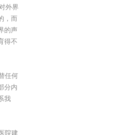
对外界
的，而
界的声
育得不
替任何
部分内
系我
医院建