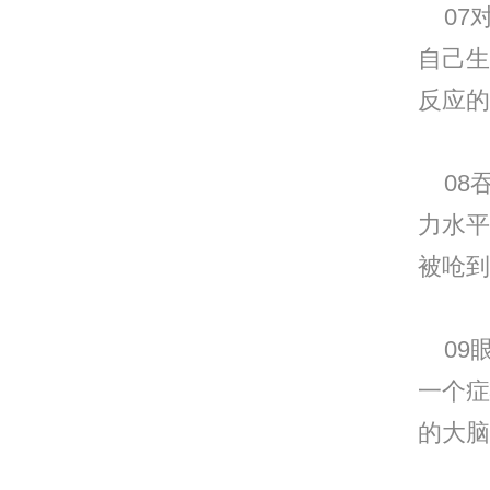
07
自己生
反应的
08
力水平
被呛到
09
一个症
的大脑