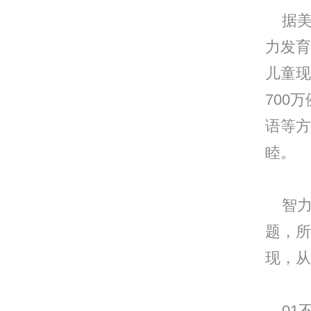
据美国
力发育
儿童现
700
语等方
睦。
智力
题，所
现，从
01