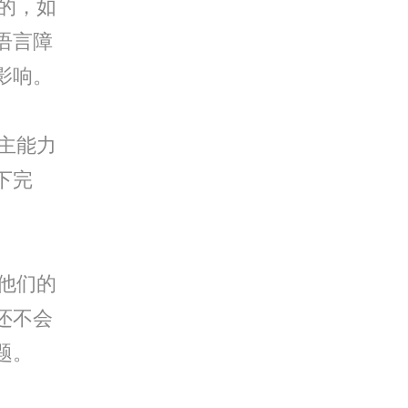
的，如
语言障
影响。
主能力
下完
他们的
还不会
题。