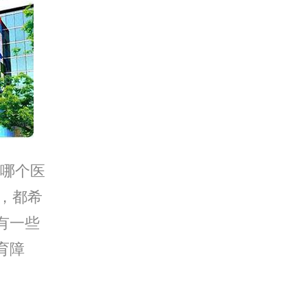
哪个医
愿，都希
有一些
育障