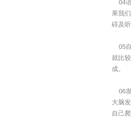
04
果我们
碍及听
05
就比较
成。
06
大脑发
自己爬