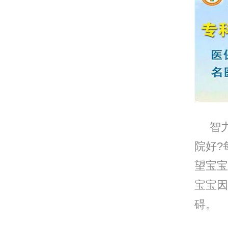
智力
院好?
望宝宝
宝宝因
碍。