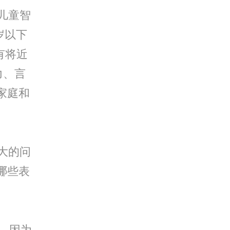
儿童智
岁以下
有将近
力、言
家庭和
大的问
哪些表
，因为