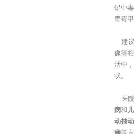
铅中毒
青霉甲
建议
像等相
活中，
状。
医院
病
和
儿
动抽动
瘫
等方