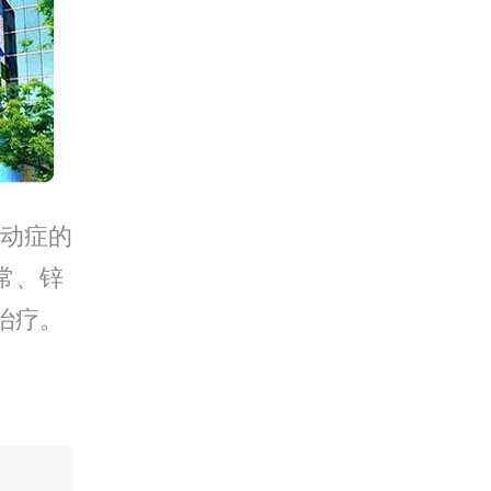
动症的
常、锌
治疗。