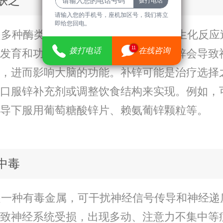
锌缺乏
请输入您的手机号，座机加区号，我们将立
即给您回电。
多种酶类的重要组成部分，参与许多生化反应
11
拨打电话
在线咨询
发育和功能维持中发挥重要作用。缺锌会导致
，进而影响大脑的功能。补锌可能是治疗选择
口服锌补充剂或调整饮食结构来实现。例如，
导下服用葡萄糖酸锌片、赖氨葡锌颗粒等。
铅中毒
一种有毒金属，可干扰神经信号传导和神经递
致神经系统受损，出现多动、注意力不集中等