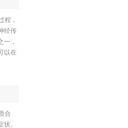
过程，
神经传
之一，
可以在
质合
症状。