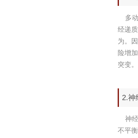
多动
经递质
为。因
险增加
突变。
2.
神经
不平衡