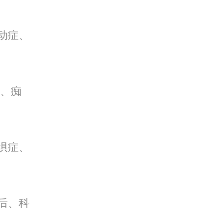
动症、
、痴
惧症、
后、科