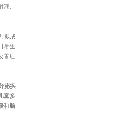
射液、
共振成
日常生
改善症
分泌疾
儿童多
缓
和
脑