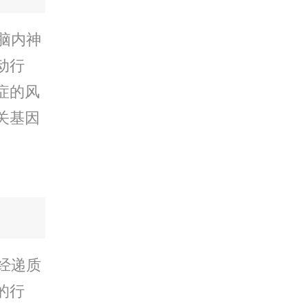
脑内神
动行
症的风
关基因
经递质
的行