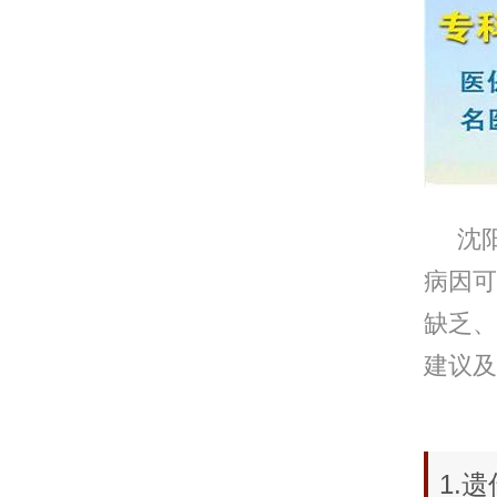
沈阳
病因可
缺乏、
建议及
1.