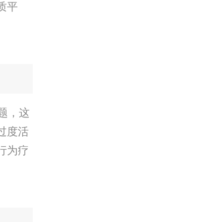
质平
题，这
过度活
行为疗