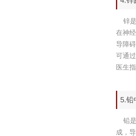
4.
锌是
在神经
导障碍
可通过
医生指
5.
铅是
成，导