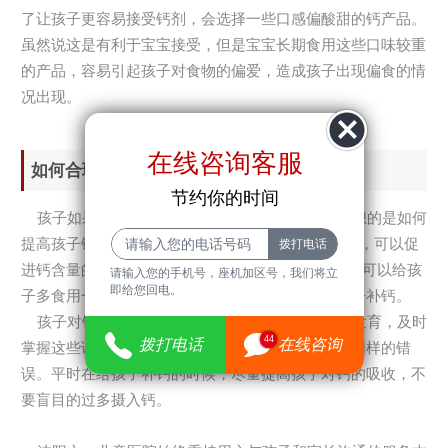
了让孩子更容易接受钙剂，会选择一些口感偏酸甜的钙产品。
虽然说这是有利于宝宝接受，但是宝宝长期食用这些口味较重
的产品，容易引起孩子对食物的偏爱，造成孩子出现偏食的情
况出现。
在线咨询客服
如何合理的给孩子补钙？
节约你的时间
孩子如果确实出现了钙不足的情况，家长们应该想的是如何
提高孩子钙吸收率。不妨让孩子多晒太阳补充d元素，可以促
进钙含量的吸收，或者额外补充一些D元素。平时也可以给孩
请输入您的手机号，座机加区号，我们将立
即给您回电。
子多食用一些钙含量高的食物，这样都可以帮助孩子补钙。
孩子对钙吸收的能力可以直接影响到孩子身高的发育，及时
44
拨打电话
在线咨询
掌握这些误区，就可以避免在给孩子补钙的时候犯同样的错
误。平时在给孩子补钙的时候，尽量提高孩子对钙的吸收，不
要盲目的过多摄入钙。