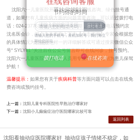
在线咨询客服
在线咨询客服
节约你的时间
沈阳六一儿童医院开通24小时网上在线咨询、绿色挂号通
节约你的时间
道，如果您有儿童疾病方面的问题需要咨询，可以通过拨打电
话：024-23776161咨询专家出诊日期，也可通过电话预约京
沈名医会诊，可点击本页面上下方【点击咨询】专家会根据您
请输入您的手机号，座机加区号，我们将立
请输入您的手机号，座机加区号，我们将立
即给您回电。
的具体情况为您做好一对一的详细解答或可通过搜索微信公众
即给您回电。
号“ SYLY61 ”关注后在公众号留言即可在线问诊，挂号预约。
47
拨打电话
拨打电话
在线咨询
在线咨询
沈阳六一儿童医院全体医护人员用专业和爱心时刻为患儿保驾
护航！
温馨提示：
如果您有关于
疾病科普
等方面问题可以点击在线免
费咨询或预约挂号。
上一篇：
沈阳儿童专科医院性早熟治疗哪家好
下一篇：
沈阳小儿癫痫症治疗医院哪家比较可靠
返回列表
沈阳看抽动症医院哪家好_抽动症孩子情绪不稳定，如