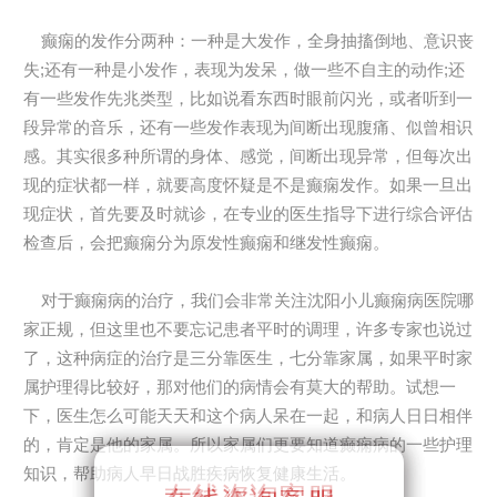
癫痫的发作分两种：一种是大发作，全身抽搐倒地、意识丧
失;还有一种是小发作，表现为发呆，做一些不自主的动作;还
有一些发作先兆类型，比如说看东西时眼前闪光，或者听到一
段异常的音乐，还有一些发作表现为间断出现腹痛、似曾相识
感。其实很多种所谓的身体、感觉，间断出现异常，但每次出
现的症状都一样，就要高度怀疑是不是癫痫发作。如果一旦出
现症状，首先要及时就诊，在专业的医生指导下进行综合评估
检查后，会把癫痫分为原发性癫痫和继发性癫痫。
对于癫痫病的治疗，我们会非常关注沈阳小儿癫痫病医院哪
家正规，但这里也不要忘记患者平时的调理，许多专家也说过
了，这种病症的治疗是三分靠医生，七分靠家属，如果平时家
属护理得比较好，那对他们的病情会有莫大的帮助。试想一
下，医生怎么可能天天和这个病人呆在一起，和病人日日相伴
的，肯定是他的家属。所以家属们更要知道癫痫病的一些护理
知识，帮助病人早日战胜疾病恢复健康生活。