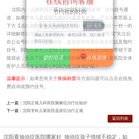
在线咨询客服
在线咨询客服
节约你的时间
沈阳六一儿童医院开通24小时网上在线咨询、绿色挂号通
节约你的时间
道，如果您有儿童疾病方面的问题需要咨询，可点击本页面上
下方【点击咨询】专家会根据您的具体情况为您做好一对一的
详细解答或可通过搜索微信公众号“沈阳六一儿童医院”关注后
请输入您的手机号，座机加区号，我们将立
请输入您的手机号，座机加区号，我们将立
即给您回电。
在公众号留言即可在线问诊，提前咨询专家出诊信息以及预约
即给您回电。
挂号。到院后家长只需报出就诊号码就可以在导医的带领下直
43
拨打电话
拨打电话
在线咨询
在线咨询
接就诊，免去了挂号、排队等待的麻烦沈阳六一儿童医院全体
医护人员用专业和爱心时刻为患儿保驾护航！
温馨提示：
如果您有关于
疾病科普
等方面问题可以点击在线免
费咨询或预约挂号。
上一篇：
沈阳正规儿科医院脑瘫症治疗比较好
下一篇：
沈阳专科儿童医院遗尿症治疗正规
返回列表
沈阳看抽动症医院哪家好_抽动症孩子情绪不稳定，如