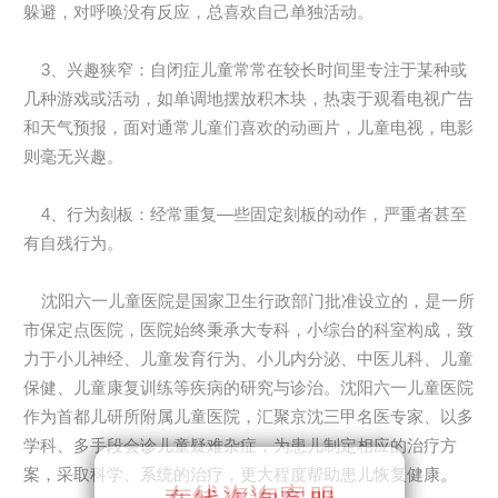
躲避，对呼唤没有反应，总喜欢自己单独活动。
3、兴趣狭窄：自闭症儿童常常在较长时间里专注于某种或
几种游戏或活动，如单调地摆放积木块，热衷于观看电视广告
和天气预报，面对通常儿童们喜欢的动画片，儿童电视，电影
则毫无兴趣。
4、行为刻板：经常重复—些固定刻板的动作，严重者甚至
有自残行为。
沈阳六一儿童医院是国家卫生行政部门批准设立的，是一所
市保定点医院，医院始终秉承大专科，小综台的科室构成，致
力于小儿神经、儿童发育行为、小儿内分泌、中医儿科、儿童
保健、儿童康复训练等疾病的研究与诊治。沈阳六一儿童医院
作为首都儿研所附属儿童医院，汇聚京沈三甲名医专家、以多
学科、多手段会诊儿童疑难杂症，为患儿制定相应的治疗方
案，采取科学、系统的治疗，更大程度帮助患儿恢复健康。