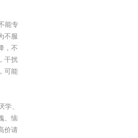
不能专
为不服
降，不
，干扰
，可能
厌学、
愧、恼
高价请