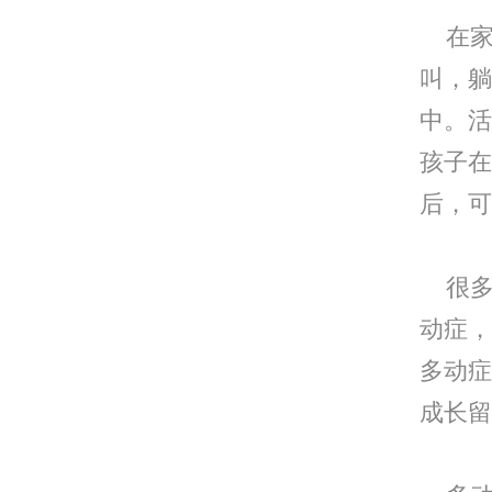
在家
叫，躺
中。活
孩子在
后，可
很多
动症，
多动症
成长留