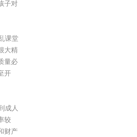
孩子对
乱课堂
很大精
质量必
至开
到成人
率较
和财产