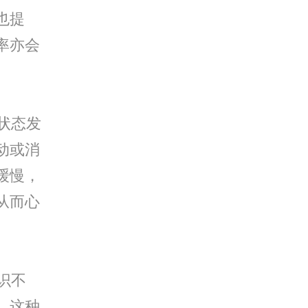
也提
率亦会
状态发
动或消
缓慢，
从而心
识不
，这种