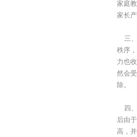
家庭教
家长产
三、
秩序，
力也收
然会受
除。
四、
后由于
高，并