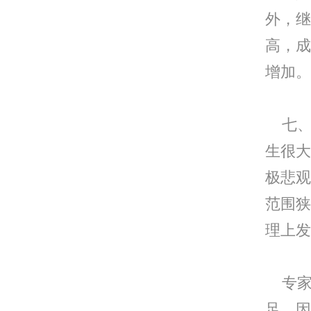
外，继
高，成
增加。
七、
生很大
极悲观
范围狭
理上发
专家
足，因