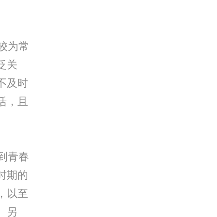
较为常
泛关
不及时
活，且
到青春
时期的
，以至
。另