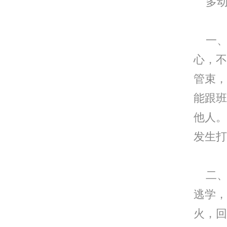
多动
一、
心，不
管束，
能跟班
他人。
发生打
二、
逃学，
火，回