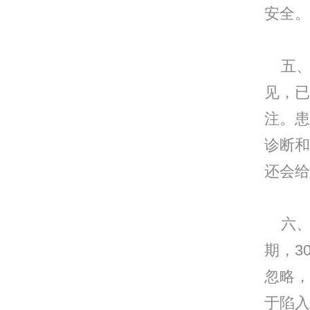
安全。
五、
见，已
注。患
诊断和
还会给
六、
期，3
忽略，
于陷入