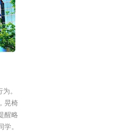
行为。
，晃椅
提醒略
同学。