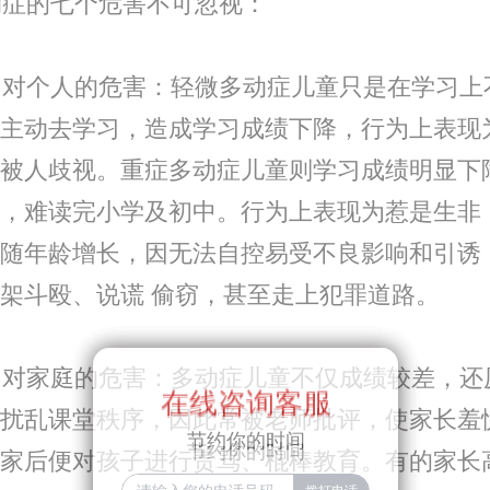
症的七个危害不可忽视：
对个人的危害：轻微多动症儿童只是在学习上
主动去学习，造成学习成绩下降，行为上表现
被人歧视。重症多动症儿童则学习成绩明显下
，难读完小学及初中。行为上表现为惹是生非
随年龄增长，因无法自控易受不良影响和引诱
架斗殴、说谎 偷窃，甚至走上犯罪道路。
对家庭的危害：多动症儿童不仅成绩较差，还
在线咨询客服
在线咨询客服
扰乱课堂秩序，因此常被老师批评，使家长羞
节约你的时间
节约你的时间
家后便对孩子进行责骂、棍棒教育。有的家长