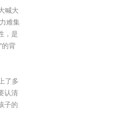
大喊大
力难集
性，是
”的背
上了多
要认清
孩子的