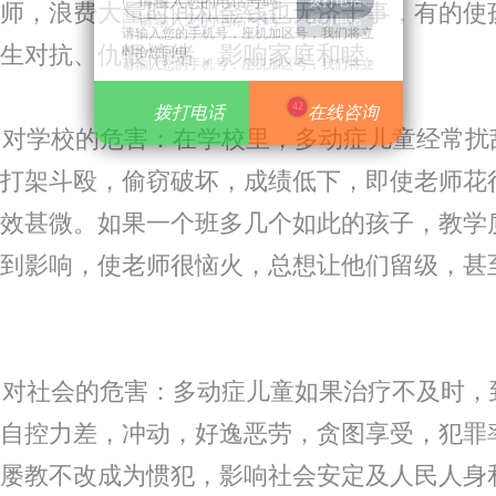
师，浪费大量时间和金钱也无济于事，有的使
请输入您的手机号，座机加区号，我们将立
生对抗、仇恨情绪，影响家庭和睦。
即给您回电。
请输入您的手机号，座机加区号，我们将立
即给您回电。
42
拨打电话
拨打电话
在线咨询
在线咨询
对学校的危害：在学校里，多动症儿童经常扰
打架斗殴，偷窃破坏，成绩低下，即使老师花
效甚微。如果一个班多几个如此的孩子，教学
到影响，使老师很恼火，总想让他们留级，甚
对社会的危害：多动症儿童如果治疗不及时，
自控力差，冲动，好逸恶劳，贪图享受，犯罪
屡教不改成为惯犯，影响社会安定及人民人身