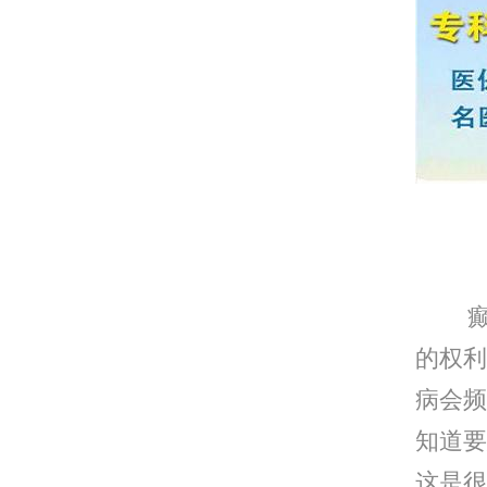
沈阳
癫痫
的权利
病会频
知道要
这是很