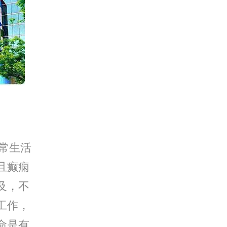
常生活
且癫痫
及，不
工作，
命是有