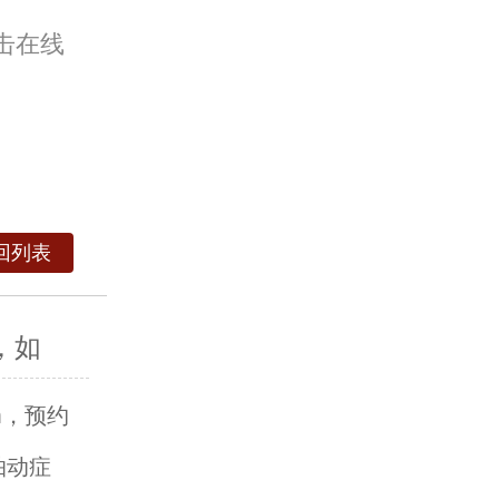
击在线
回列表
，如
om，预约
抽动症