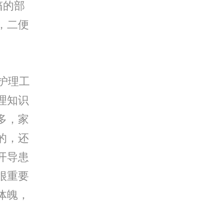
搐的部
，二便
。
护理工
理知识
多，家
的，还
开导患
很重要
体魄，