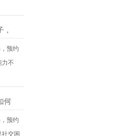
子，
om，预约
能力不
如何
om，预约
是社交困