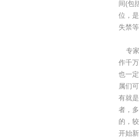
间(包
位，是
失禁等
专家
作千万
也一定
属们可
有就是
者，多
的，较
开始新