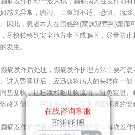
癫痫发作护理一般来说，癫痫病人在发作前有
如感觉异常，胸闷、上腹部不适、恐惧、流涎
。因此，患者本人在预感到(家属观察到)癫痫
，尽快转移到安全地方坐下或躺下，尽量防止
的发生。
癫痫发作后处理，癫痫发作护理方法主要有患
、进入昏睡期后，应迅速将病人的头转向一侧
间垫塞物，让唾液和呕吐物流出，避免窒息。
势改为侧卧，并注意病人保暖及周围环境的安
在线咨询客服
在线咨询客服
节约你的时间
节约你的时间
癫痫发作护理要观察病人发病时间，每次发作