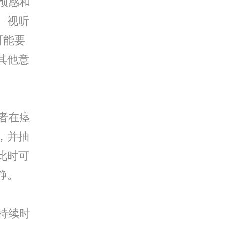
预感和
、视听
可能要
其他意
者在痉
，并抽
此时可
静。
持续时