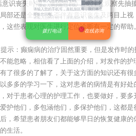
括意识丧失时间、抽搐时间)，要注意观察先抽
请输入您的手机号，座机加区号，我们将立
局部还是全身，是否伴有意识丧失及两目上视
即给您回电。
请输入您的手机号，座机加区号，我们将立
，这些表现对医生进行定位诊断有一定的帮助
即给您回电。
17
拨打电话
拨打电话
在线咨询
在线咨询
提示：癫痫病的治疗固然重要，但是发作时的
不能忽略，相信看了上面的介绍，对发作的护
有了很多的了解了，关于这方面的知识还有很
以多多的学习一下，这对患者的病情是有好处
，对于患者心理的护理工作，也要做好，要多
爱护他们，多包涵他们，多保护他们，这都是
后，希望患者朋友们都能够早日的恢复健康的
的生活。