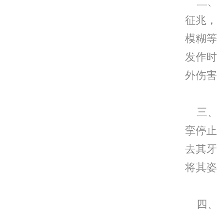
二、
征兆，
模糊等
发作时
外伤害
三、
挛停止
去其牙
将其姿
四、