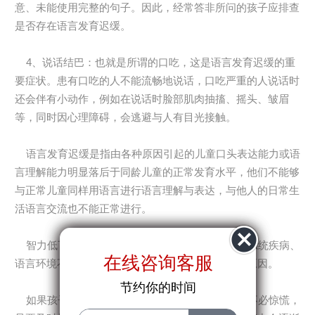
意、未能使用完整的句子。因此，经常答非所问的孩子应排查
是否存在语言发育迟缓。
4、说话结巴：也就是所谓的口吃，这是语言发育迟缓的重
要症状。患有口吃的人不能流畅地说话，口吃严重的人说话时
还会伴有小动作，例如在说话时脸部肌肉抽搐、摇头、皱眉
等，同时因心理障碍，会逃避与人有目光接触。
语言发育迟缓是指由各种原因引起的儿童口头表达能力或语
言理解能力明显落后于同龄儿童的正常发育水平，他们不能够
与正常儿童同样用语言进行语言理解与表达，与他人的日常生
活语言交流也不能正常进行。
智力低下、听力障碍、构音器官疾病、中枢神经系统疾病、
在线咨询客服
在线咨询客服
语言环境不良等因素均是儿童语言发育迟缓的常见原因。
节约你的时间
节约你的时间
如果孩子的智力发育及其它方面均正常，父母就不必惊慌，