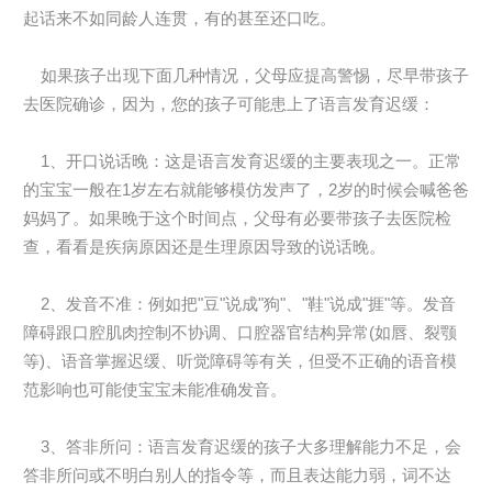
起话来不如同龄人连贯，有的甚至还口吃。
如果孩子出现下面几种情况，父母应提高警惕，尽早带孩子
去医院确诊，因为，您的孩子可能患上了语言发育迟缓：
1、开口说话晚：这是语言发育迟缓的主要表现之一。正常
的宝宝一般在1岁左右就能够模仿发声了，2岁的时候会喊爸爸
妈妈了。如果晚于这个时间点，父母有必要带孩子去医院检
查，看看是疾病原因还是生理原因导致的说话晚。
2、发音不准：例如把"豆"说成"狗"、"鞋"说成"捱"等。发音
障碍跟口腔肌肉控制不协调、口腔器官结构异常(如唇、裂颚
等)、语音掌握迟缓、听觉障碍等有关，但受不正确的语音模
范影响也可能使宝宝未能准确发音。
3、答非所问：语言发育迟缓的孩子大多理解能力不足，会
答非所问或不明白别人的指令等，而且表达能力弱，词不达