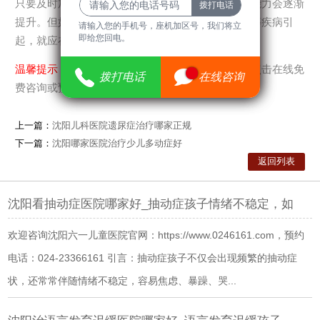
只要及时加强语言训练，随着年龄增长孩子的语言能力会逐渐
提升。但如果是因孤独症、精神发育迟滞、聋哑症等疾病引
请输入您的手机号，座机加区号，我们将立
请输入您的手机号，座机加区号，我们将立
即给您回电。
起，就应在医生指导下积极进行治疗。
即给您回电。
温馨提示：
如果您有关于
疾病科普
等方面问题可以点击在线免
9
拨打电话
拨打电话
在线咨询
在线咨询
费咨询或预约挂号。
上一篇：
沈阳儿科医院遗尿症治疗哪家正规
下一篇：
沈阳哪家医院治疗少儿多动症好
返回列表
沈阳看抽动症医院哪家好_抽动症孩子情绪不稳定，如
欢迎咨询沈阳六一儿童医院官网：https://www.0246161.com，预约
电话：024-23366161 引言：抽动症孩子不仅会出现频繁的抽动症
状，还常常伴随情绪不稳定，容易焦虑、暴躁、哭...