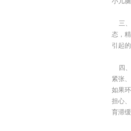
小儿脑
三、
态，精
引起的
四、
紧张、
如果环
担心、
育滞缓