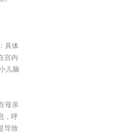
：具体
在宫内
是小儿脑
在母亲
息，呼
是导致