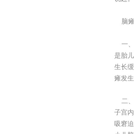
脑瘫
一、
是胎儿
生长缓
瘫发生
二、
子宫内
吸窘迫