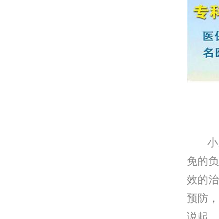
沈阳
小儿
免的负
效的治
预防，
说起。