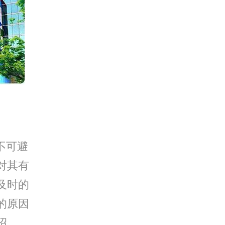
不可避
对其有
及时的
的原因
绍。