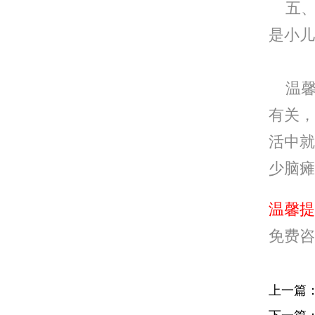
五、
是小儿
温馨
有关，
活中就
少脑瘫
温馨提
免费咨
上一篇