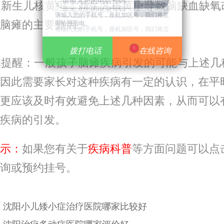
新生儿核黄疸：新生儿核黄疸导致脑缺血缺氧
请输入您的手机号，座机加区号，我们将立
脑瘫的主要原因。
即给您回电。
请输入您的手机号，座机加区号，我们将立
即给您回电。
8
拨打电话
拨打电话
在线咨询
在线咨询
提醒：一般孩子脑瘫疾病引发的可能与上述几
因此需要家长对这种疾病有一定的认识，在平
更应该及时有效避免上述几种因素，从而可以
疾病的引发。
示：
如果您有关于
疾病科普
等方面问题可以点
询或预约挂号。
：
沈阳小儿矮小症治疗医院哪家比较好