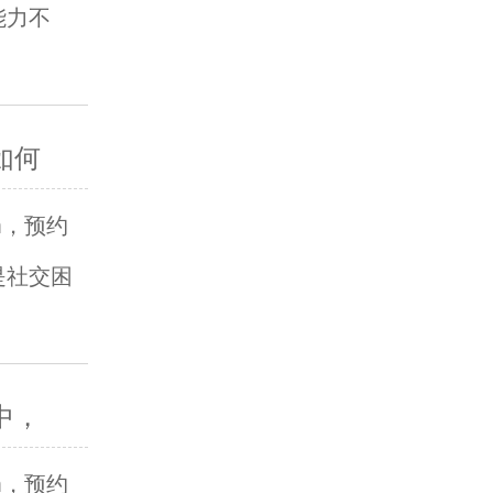
能力不
如何
om，预约
是社交困
中，
om，预约