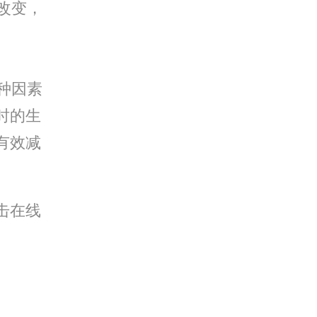
改变，
种因素
时的生
有效减
击在线