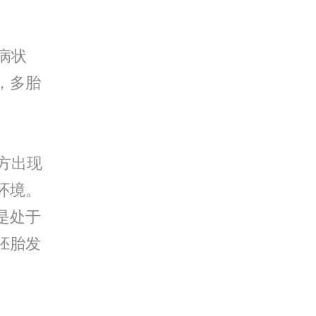
病状
，多胎
方出现
环境。
是处于
胚胎发